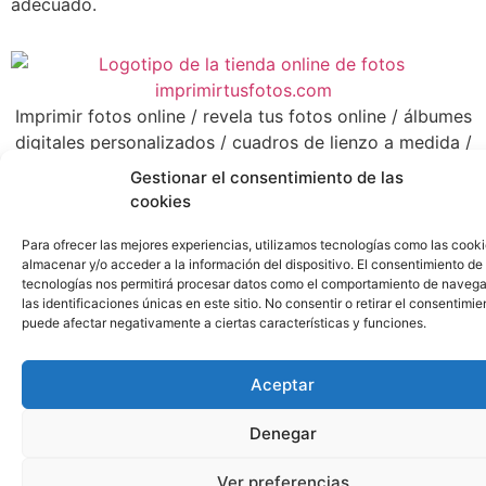
adecuado.
Imprimir fotos online / revela tus fotos online / álbumes
digitales personalizados / cuadros de lienzo a medida /
¡SUBE, EDITA E IMPRIME TUS FOTOS desde tu móvil,
Gestionar el consentimiento de las
tableta, ordenador o sitio. / Fácil / Cómodo / Rápido /
cookies
¡CALIDAD GARANTIZADA! / Málaga
Todos los derechos reservados
Para ofrecer las mejores experiencias, utilizamos tecnologías como las cook
almacenar y/o acceder a la información del dispositivo. El consentimiento de
tecnologías nos permitirá procesar datos como el comportamiento de navega
las identificaciones únicas en este sitio. No consentir o retirar el consentimie
puede afectar negativamente a ciertas características y funciones.
Aceptar
Denegar
Ver preferencias